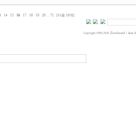
3
14
15
16
17
18
19
20
..
71
[다음 10개]
Zeroboard
/ skin 
Copyright 1999-2026