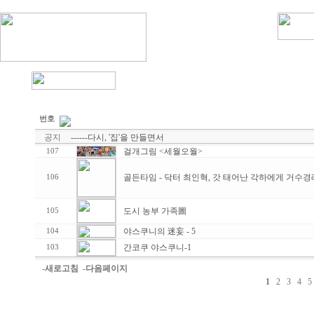
번호
공지
------다시, '집'을 만들면서
걸개그림 <세월오월>
107
골든타임 - 닥터 최인혁, 갓 태어난 각하에게 거수
106
도시 농부 가족圖
105
야스쿠니의 迷妄 - 5
104
간코쿠 야스쿠니-1
103
-새로고침
-다음페이지
1
2
3
4