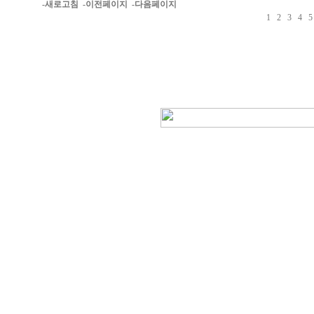
-새로고침
-이전페이지
-다음페이지
1
2
3
4